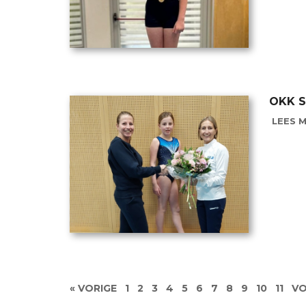
OKK S
LEES M
« VORIGE
1
2
3
4
5
6
7
8
9
10
11
VO