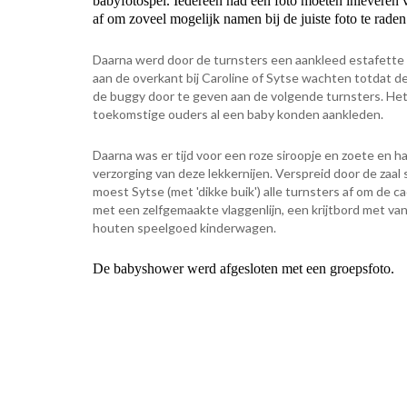
babyfotospel. Iedereen had een foto moeten inleveren va
af om zoveel mogelijk namen bij de juiste foto te raden
Daarna werd door de turnsters een aankleed estafett
aan de overkant bij Caroline of Sytse wachten totdat d
de buggy door te geven aan de volgende turnsters. Het 
toekomstige ouders al een baby konden aankleden.
Daarna was er tijd voor een roze siroopje en zoete en 
verzorging van deze lekkernijen. Verspreid door de zaal
moest Sytse (met 'dikke buik') alle turnsters af om de
met een zelfgemaakte vlaggenlijn, een krijtbord met van
houten speelgoed kinderwagen.
De babyshower werd afgesloten met een groepsfoto.