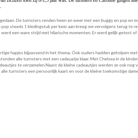
n zichzelf toen zij 0-1,5 jaar was. De turnsters en Caroline gingen alle
.
e gedaan. De turnsters renden heen en weer met een buggy en pop en 
e pop steeds 1 kledingstuk per keer aan kreeg om vervolgens terug te r
werd een ware strijd met hilarische momenten. Er werd gelijk getest of
hartige hapjes bijpassend in het thema. Ook ouders hadden geholpen met
 stonden alle turnsters met een cadeuatje klaar. Met Chelsea in de kind
 cadeautjes te verzamelen.Naast de kleine cadeautjes werden ze ook nog v
 alle turnsters een persoonlijk kaart en voor de kleine toekomstige dam