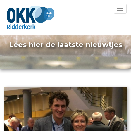
Toggl
navig
Lees hier de laatste nieuwtjes