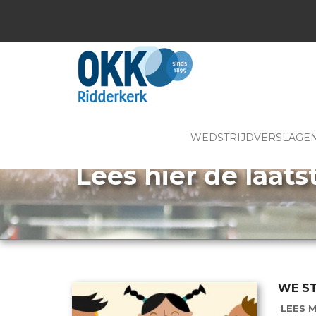
WEDSTRIJDVERSLAGE
Lees hier de laats
WE S
LEES M