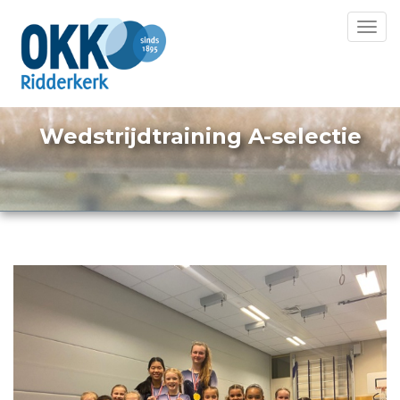
Toggl
navig
Wedstrijdtraining A-selectie